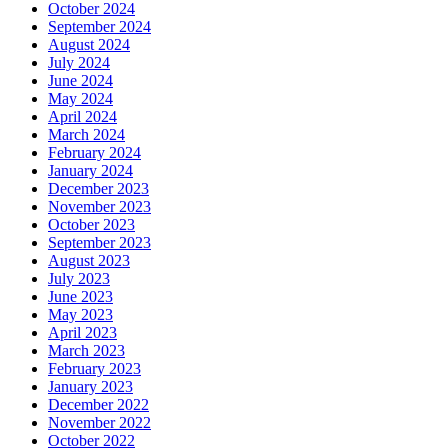
October 2024
September 2024
August 2024
July 2024
June 2024
May 2024
April 2024
March 2024
February 2024
January 2024
December 2023
November 2023
October 2023
September 2023
August 2023
July 2023
June 2023
May 2023
April 2023
March 2023
February 2023
January 2023
December 2022
November 2022
October 2022