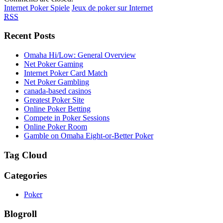
Internet Poker Spiele
Jeux de poker sur Internet
RSS
Recent Posts
Omaha Hi/Low: General Overview
Net Poker Gaming
Internet Poker Card Match
Net Poker Gambling
canada-based casinos
Greatest Poker Site
Online Poker Betting
Compete in Poker Sessions
Online Poker Room
Gamble on Omaha Eight-or-Better Poker
Tag Cloud
Categories
Poker
Blogroll