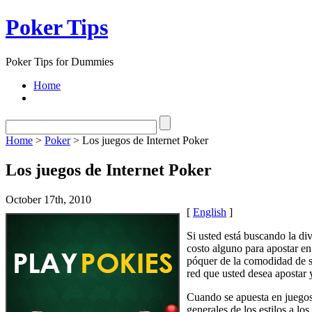
Poker Tips
Poker Tips for Dummies
Home
Home
>
Poker
> Los juegos de Internet Poker
Los juegos de Internet Poker
October 17th, 2010
[
English
]
Si usted está buscando la di
costo alguno para apostar en
póquer de la comodidad de s
red que usted desea apostar 
Cuando se apuesta en juegos 
generales de los estilos a l