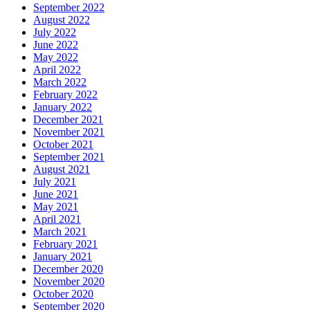
September 2022
August 2022
July 2022
June 2022
May 2022
April 2022
March 2022
February 2022
January 2022
December 2021
November 2021
October 2021
September 2021
August 2021
July 2021
June 2021
May 2021
April 2021
March 2021
February 2021
January 2021
December 2020
November 2020
October 2020
September 2020