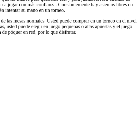
ar a jugar con más confianza. Constantemente hay asientos libres en
n intentar su mano en un torneo.
s de las mesas normales. Usted puede comprar en un torneo en el nivel
as, usted puede elegir en juego pequeñas o altas apuestas y el juego
 de póquer en red, por lo que disfrutar.