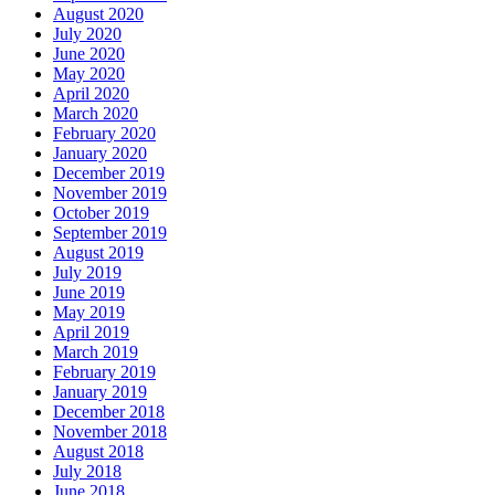
August 2020
July 2020
June 2020
May 2020
April 2020
March 2020
February 2020
January 2020
December 2019
November 2019
October 2019
September 2019
August 2019
July 2019
June 2019
May 2019
April 2019
March 2019
February 2019
January 2019
December 2018
November 2018
August 2018
July 2018
June 2018