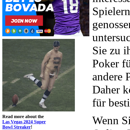
Spielern
genosse
untersuc
Sie zu i
Poker f
andere 
Daher k
für best
Read more about the
Wenn Si
Las Vegas 2024 Super
Bowl Streaker
!