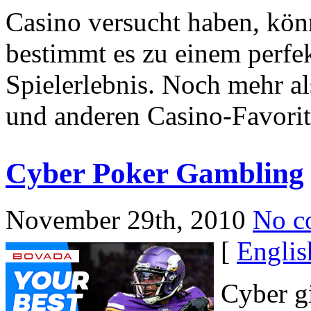
Casino versucht haben, könn
bestimmt es zu einem perfek
Spielerlebnis. Noch mehr al
und anderen Casino-Favorit
Cyber Poker Gambling
November 29th, 2010
No c
[
Englis
Cyber g