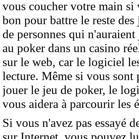
vous coucher votre main si v
bon pour battre le reste des
de personnes qui n'auraient 
au poker dans un casino rée
sur le web, car le logiciel l
lecture. Même si vous sont
jouer le jeu de poker, le log
vous aidera à parcourir les é
Si vous n'avez pas essayé de
sur Internet, vous pouvez l