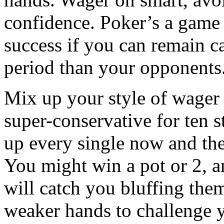
confidence. Poker’s a game
success if you can remain c
period than your opponents
Mix up your style of wager 
super-conservative for ten s
up every single now and the
You might win a pot or 2, 
will catch you bluffing the
weaker hands to challenge y