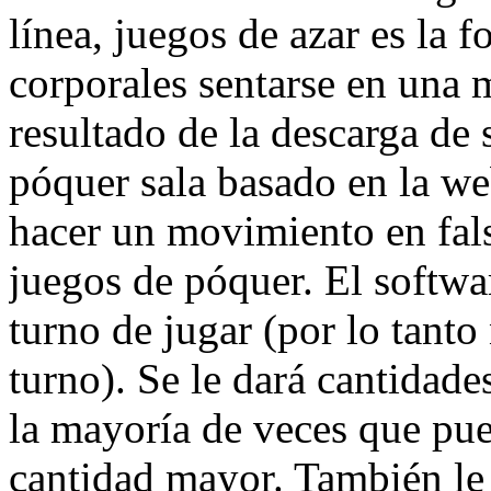
línea, juegos de azar es la 
corporales sentarse en una 
resultado de la descarga de 
póquer sala basado en la we
hacer un movimiento en fals
juegos de póquer. El softwar
turno de jugar (por lo tanto
turno). Se le dará cantidade
la mayoría de veces que pu
cantidad mayor. También le 