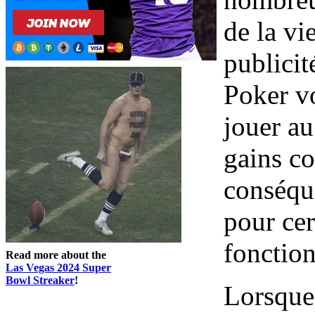
de la vi
publicité
Poker vo
jouer au
gains co
conséqu
pour cer
fonctio
Read more about the
Las Vegas 2024 Super
Bowl Streaker
!
Lorsque