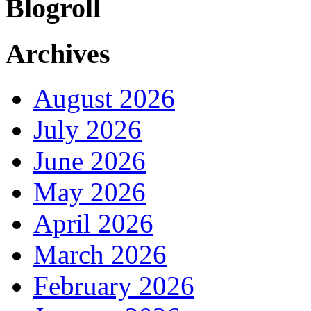
Blogroll
Archives
August 2026
July 2026
June 2026
May 2026
April 2026
March 2026
February 2026