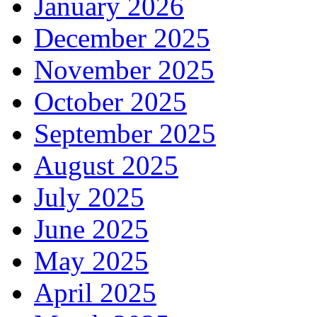
January 2026
December 2025
November 2025
October 2025
September 2025
August 2025
July 2025
June 2025
May 2025
April 2025