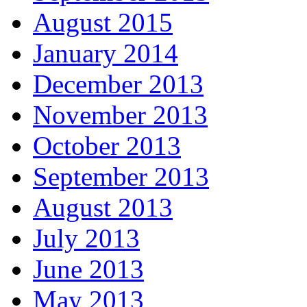
August 2015
January 2014
December 2013
November 2013
October 2013
September 2013
August 2013
July 2013
June 2013
May 2013