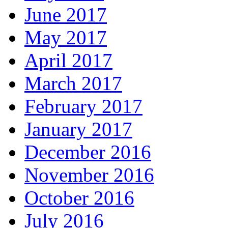
June 2017
May 2017
April 2017
March 2017
February 2017
January 2017
December 2016
November 2016
October 2016
July 2016