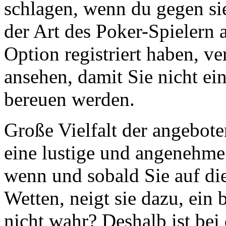
schlagen, wenn du gegen s
der Art des Poker-Spielern a
Option registriert haben, v
ansehen, damit Sie nicht ei
bereuen werden.
Große Vielfalt der angebot
eine lustige und angenehme 
wenn und sobald Sie auf di
Wetten, neigt sie dazu, ein
nicht wahr? Deshalb ist bei