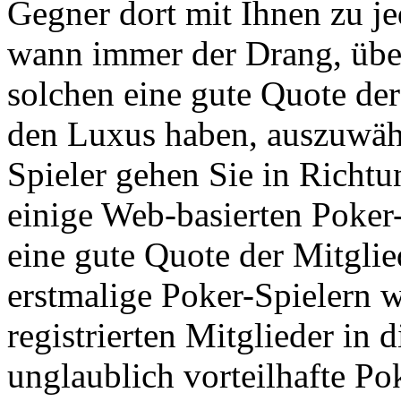
Gegner dort mit Ihnen zu je
wann immer der Drang, über
solchen eine gute Quote der
den Luxus haben, auszuwäh
Spieler gehen Sie in Richtu
einige Web-basierten Poker-
eine gute Quote der Mitglied
erstmalige Poker-Spielern w
registrierten Mitglieder in 
unglaublich vorteilhafte Po