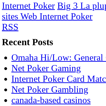
Internet Poker
Big 3 La plup
sites Web Internet Poker
RSS
Recent Posts
Omaha Hi/Low: General
Net Poker Gaming
Internet Poker Card Mat
Net Poker Gambling
canada-based casinos