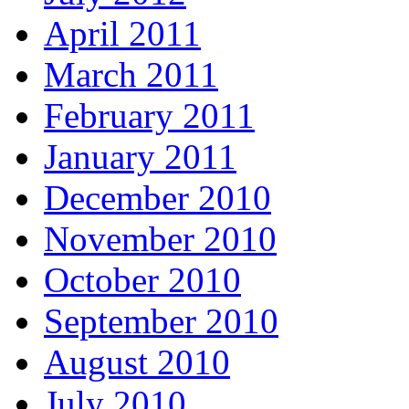
April 2011
March 2011
February 2011
January 2011
December 2010
November 2010
October 2010
September 2010
August 2010
July 2010