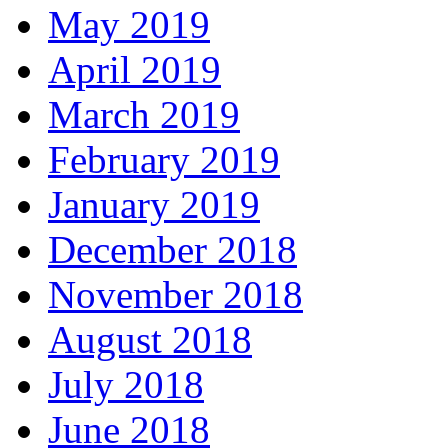
May 2019
April 2019
March 2019
February 2019
January 2019
December 2018
November 2018
August 2018
July 2018
June 2018